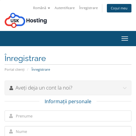
Română
Autentificare
Înregistrare
Coșul meu
Navi
Toggl
Înregistrare
Portal clienți
Înregistrare
Aveți deja un cont la noi?
Informații personale