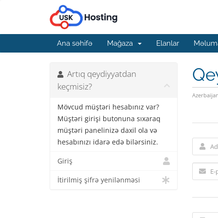
Ana səhifə
Mağaza
Elanlar
Məluma
Qe
Artıq qeydiyyatdan
keçmisiz?
Azerbaija
Mövcud müştəri hesabınız var?
Müştəri girişi butonuna sıxaraq
müştəri panelinizə daxil ola və
hesabınızı idarə edə bilərsiniz.
Giriş
İtirilmiş şifrə yenilənməsi