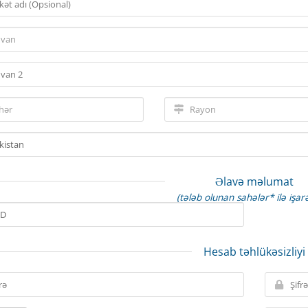
Əlavə məlumat
(tələb olunan sahələr* ilə işarə
Hesab təhlükəsizliyi