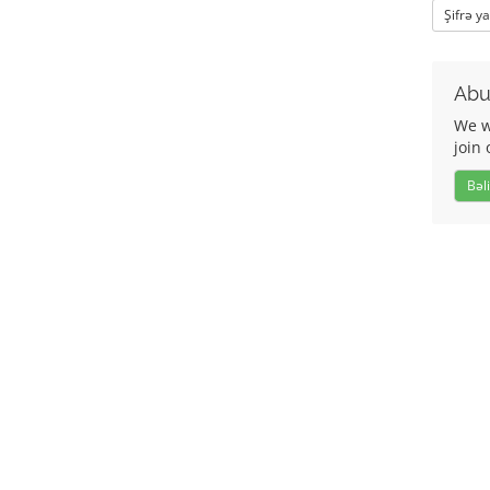
Şifrə y
Abu
We w
join 
Bəli