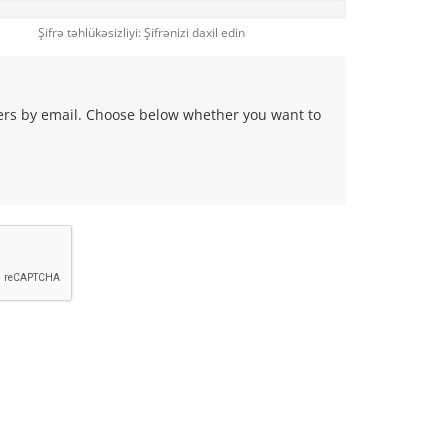
Şifrə təhlükəsizliyi: Şifrənizi daxil edin
fers by email. Choose below whether you want to