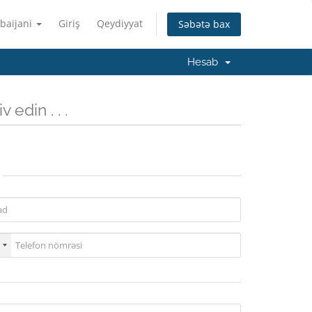
baijani
Giriş
Qeydiyyat
Səbətə bax
Hesab
 edin . . .