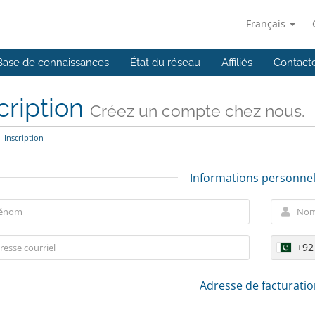
Français
Base de connaissances
État du réseau
Affiliés
Contact
cription
Créez un compte chez nous.
Inscription
Informations personnel
+92
Adresse de facturati