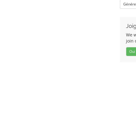
Génére
Joi
We w
join 
Oui