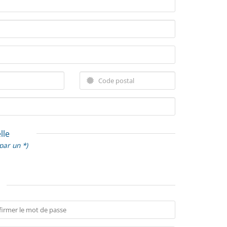
lle
par un *)