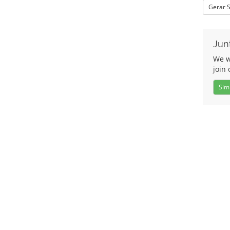
Gerar 
Jun
We w
join 
Sim