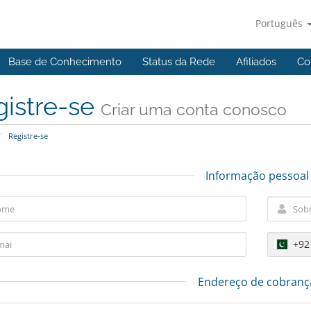
Português
Base de Conhecimento
Status da Rede
Afiliados
Co
gistre-se
Criar uma conta conosco
Registre-se
Informação pessoal
+92
Endereço de cobranç