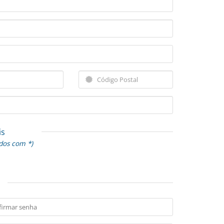
is
dos com *)