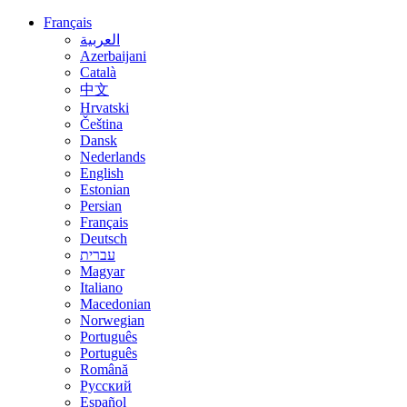
Français
العربية
Azerbaijani
Català
中文
Hrvatski
Čeština
Dansk
Nederlands
English
Estonian
Persian
Français
Deutsch
עברית
Magyar
Italiano
Macedonian
Norwegian
Português
Português
Română
Русский
Español