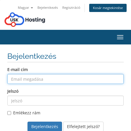
Magyar
Bejelentkezés
Regisztráció
Kosár megtekintése
Váltá
a
navig
Bejelentkezés
E-mail cím
Jelszó
Emlékezz rám
Elfelejtett jelszó?