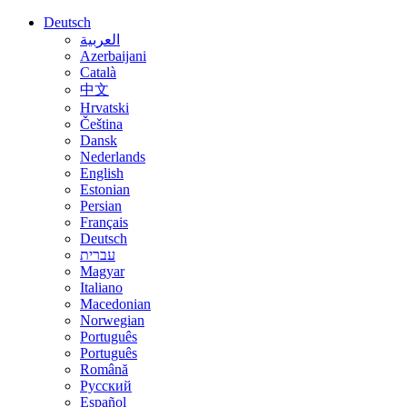
Deutsch
العربية
Azerbaijani
Català
中文
Hrvatski
Čeština
Dansk
Nederlands
English
Estonian
Persian
Français
Deutsch
עברית
Magyar
Italiano
Macedonian
Norwegian
Português
Português
Română
Русский
Español